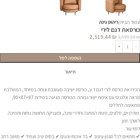
עמוד הבית
ריהוט גינה
כורסאת דגם לירי
2,519.44
₪
3,599.20
₪
הוספה לסל
תיאור
הכירו את כורסת לורי דגם ד.ע, כורסת ישיבה מעוצבת ונוחה במיוחד, המשלבת
מראה אלגנטי עם איכות ייצור גבוהה. הכורסה מגיעה במידות 87×87×90,
מתאימה לחללים
מודרניים, סלונים, פינות המתנה וחדרי שינה, ומעניקה תחושת נוחות ותמיכה
לאורך זמן.
דמוי עור.
✔ מתאים לכל סגנון עיצוב ✔ בד איכותי ונעים ✔ בסיס יציב ועמיד ✔ מושב רחב