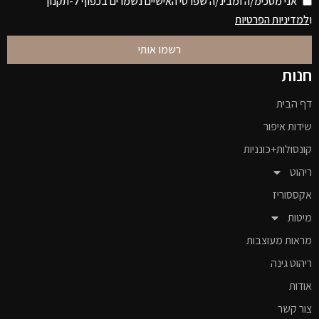
אני מסכימ/ה ומבינ/ה שפרטי האישיים נשמרים בכפוף ל-תקנון
ו
למדיניות הפרטיות
רשמו אותי
חנות
דף הבית
שידות איפור
קונסולות+כונניות
ריהוט
אקססוריז
מיטות
מראות מעוצבות
ריהוט גינה
אודות
צור קשר