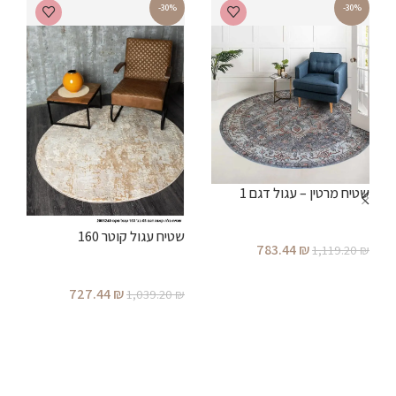
-30%
-30%
ש
שטיח מרטין – עגול דגם 1
₪
שטיח עגול קוטר 160
783.44
₪
1,119.20
₪
הוספה לסל
727.44
₪
1,039.20
₪
הוספה לסל