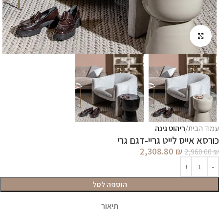
לחץ להגדלה
עמוד הבית
ריהוט גינה
כורסא אייס לייט גריי-דגם גרי
2,308.80
₪
2,960.00
₪
הוספה לסל
תיאור