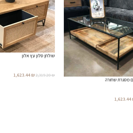
שולחן סלון עץ אלון
1,623.44
₪
2,319.20
₪
ם מסגרת שחורה
1,623.44