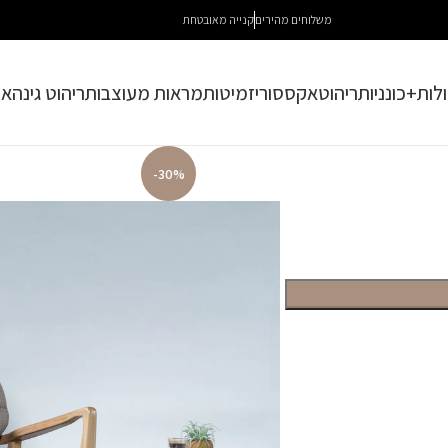
משלוחים מהירים
קנייה מאובטחת
לות+כונניות
ריהוט
אקססוריז
מיטות
מראות מעוצבות
ריהוט גינה
או
-30%