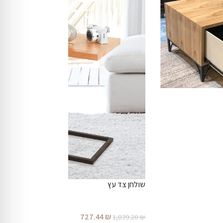
שולחן צד עץ
727.44
₪
1,039.20
₪