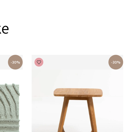
ke
-30%
-30%