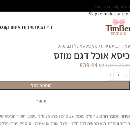
Skip to navigation
Skip to main content
דף הבית
שידות איפור
קונסו
עמוד הבית
ריהוט גינה
כיסא אוכל דגם מוזס
כיסא אוכל דגם מוזס
839.44
₪
1,199.20
₪
הוספה לסל
תיאור
מידות המוצר רוחב: 45 ס"מ עומק: 39 ס"מ גובה: 79 ס"
פורניר ומתכת. הוא מתאים לכל חלל – פינת אוכל או ישיבה – ומספק פתרון פרקטי,