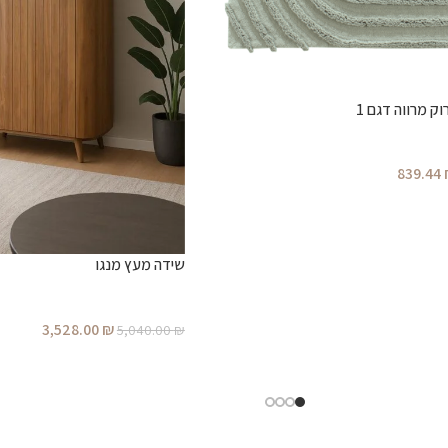
וק מרווה דגם 1
839.44
שידה מעץ מנגו
3,528.00
₪
5,040.00
₪