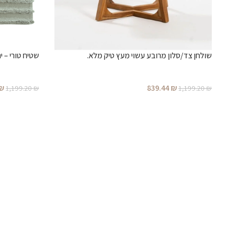
שולחן צד/סלון מרובע עשוי מעץ טיק מלא.
שטיח טורי – יר
₪
839.44
₪
1,199.20
₪
1,199.20
₪