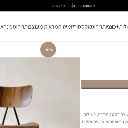
משלוחים מהירים
קנייה מאובטחת
לות+כונניות
ריהוט
אקססוריז
מיטות
מראות מעוצבות
ריהוט גינה
או
-30%
מ עיצוב ותיאור הכיסא מעוצב בסגנון מודרני, בשילוב
 נוח ואסתטי. צבעים זמינים