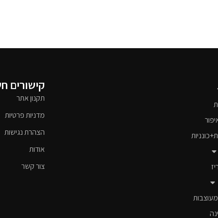
קישורים ח
תקנון אתר
ת
מדניות פרטיות
יפור
הצהרת נגישות
ת+כונניות
אודות
צור קשר
יז
מעוצבות
נה