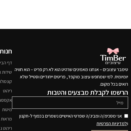
חנות
דף הבי
טימבר עיצובים – אנחנו מאמינים שרהיט הוא לא רק פריט – הוא חוויה
שידות א
יומיומית. למי שמחפש עיצוב מוקפד, פריטים ייחודיים וסטייל שלא
קונסולו
רואים בכל מקום.
הרשמו לקבלת מבצעים והטבות
ריהוט
אקססור
מיטות
אני מסכימ/ה ומבינ/ה שפרטי האישיים נשמרים בכפוף ל-תקנון
מראות 
ו
למדיניות הפרטיות
ריהוט גי