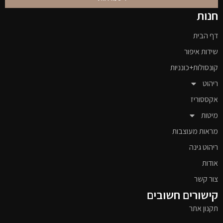
חנות
דף הבית
שידות איפור
קונסולות+כונניות
ריהוט
אקססוריז
מיטות
מראות מעוצבות
ריהוט גינה
אודות
צור קשר
קישורים חשובים
תקנון אתר