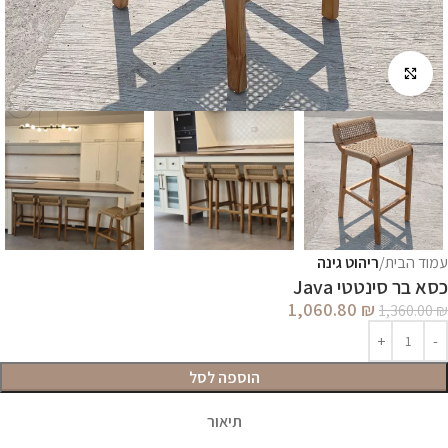
לחץ להגדלה
עמוד הבית
ריהוט גינה
כסא בר סינטטי Java
1,060.80
₪
1,360.00
₪
הוספה לסל
תיאור