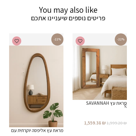
You may also like
פריטים נוספים שיעניינו אתכם
-22%
-22%
מראת עץ SAVANNAH
מ
מ
1,559.38
₪
₪
1,999.20
₪
מראת עץ אליפסה יוקרתית עם
הוספה לסל