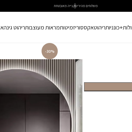
משלוחים מהירים
קנייה מאובטחת
לות+כונניות
ריהוט
אקססוריז
מיטות
מראות מעוצבות
ריהוט גינה
או
-30%