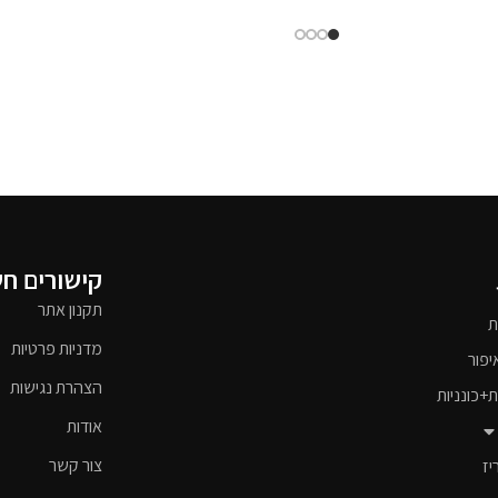
קישורים ח
תקנון אתר
ת
מדניות פרטיות
יפור
הצהרת נגישות
ת+כונניות
אודות
צור קשר
יז