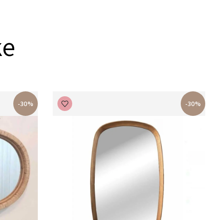
ke
-30%
-30%