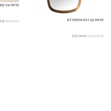
מראת עץ קש 
מראת עץ דגם אמסטרדם
4
₪
959.20
₪
839.44
₪
1,199.20
₪