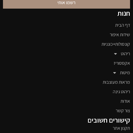
רשמו אותי
חנות
דף הבית
שידות איפור
קונסולות+כונניות
ריהוט
אקססוריז
מיטות
מראות מעוצבות
ריהוט גינה
אודות
צור קשר
קישורים חשובים
תקנון אתר