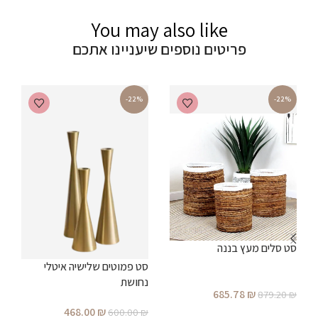
You may also like
פריטים נוספים שיעניינו אתכם
-22%
-22%
סט סלים מעץ בננה
סט פמוטים שלישיה איטלי
נחושת
685.78
₪
879.20
₪
ע
468.00
₪
600.00
₪
הוספה לסל