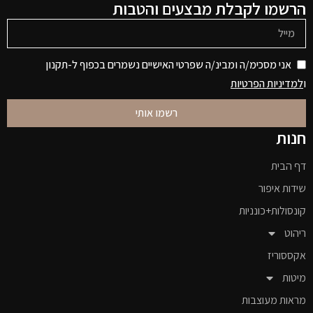
הרשמו לקבלת מבצעים והטבות
אני מסכימ/ה ומבינ/ה שפרטי האישיים נשמרים בכפוף ל-תקנון
ו
למדיניות הפרטיות
רשמו אותי
חנות
דף הבית
שידות איפור
קונסולות+כונניות
ריהוט
אקססוריז
מיטות
מראות מעוצבות