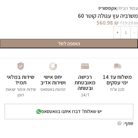
עמוד הבית
אקססוריז
משרביה עץ עגולה קוטר 60
560.98
₪
719.20
₪
הוספה לסל
משלוח עד 14
רכישה
יחס אישי
שידות במלאי
ימי עסקים
מאובטחת
ושירות אדיב
תמיד
ובטוחה
120 ש"ח
זמינות בווטסאפ
שידות איפור יוצאות
24/7
דופן
יש שאלות? דברו איתנו בוואטסאפ
שתף: