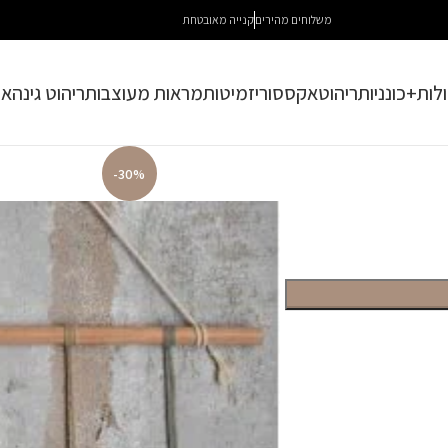
משלוחים מהירים
קנייה מאובטחת
לות+כונניות
ריהוט
אקססוריז
מיטות
מראות מעוצבות
ריהוט גינה
או
-30%