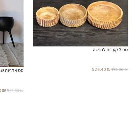
סט 3 קערות להגשה
526.40
₪
752.00
₪
סט אדניות שח
0
₪
912.00
₪