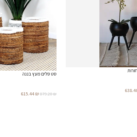
ורות
סט סלים מעץ בננה
638.4
615.44
₪
879.20
₪