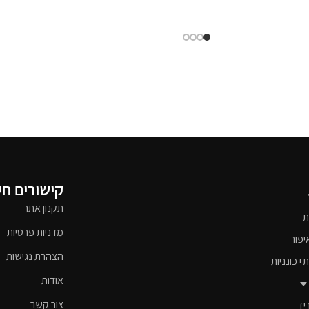
קישורים ח
תקנון אתר
ת
מדניות פרטיות
יפור
הצהרת נגישות
ת+כונניות
אודות
צור קשר
יז