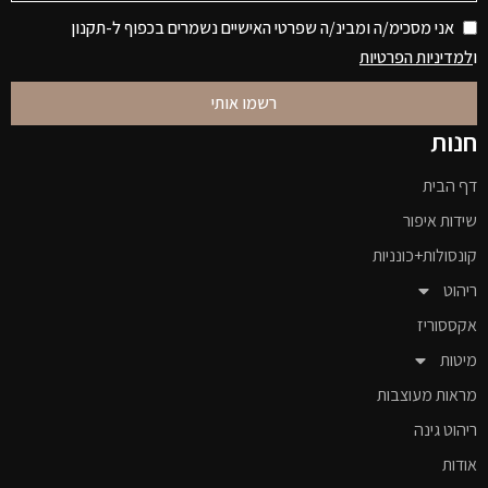
אני מסכימ/ה ומבינ/ה שפרטי האישיים נשמרים בכפוף ל-תקנון
ו
למדיניות הפרטיות
רשמו אותי
חנות
דף הבית
שידות איפור
קונסולות+כונניות
ריהוט
אקססוריז
מיטות
מראות מעוצבות
ריהוט גינה
אודות