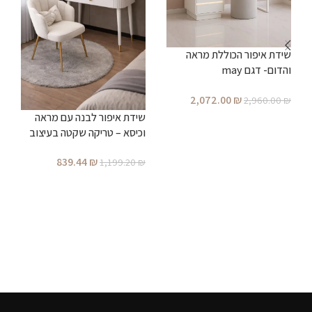
שידת איפור הכוללת מראה
והדום- דגם may
2,072.00
₪
2,960.00
₪
שידת איפור לבנה עם מראה
ש
הוספה לסל
וכיסא – טריקה שקטה בעיצוב
מ
מודרני – דגם מיני(הזמנה
ע
839.44
₪
₪
1,199.20
₪
מוקדמת )
הוספה לסל