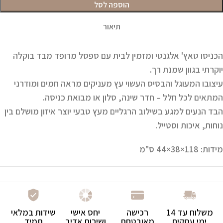
הוספה לסל
תיאור
הכניסו טאץ' אלגנטי ומזמין לבית עם ספסל מרופד מבד בוקלה
יוקרתי בגוון שמנת רך.
עיצובו המעוגל והבסיס העשוי עץ מעניקים מראה חמים ומודרני
המתאים לכל חלל – חדר שינה, סלון או מבואת כניסה.
הבד הנעים למגע בשילוב הרגליים מעץ טבעי יוצר איזון מושלם בין
נוחות, איכות וסטייל.
מידות:
118×38×44 ס"מ
משלוח עד 14
רכישה
יחס אישי
שידות במלאי
ימי עסקים
מאובטחת
ושירות אדיב
תמיד