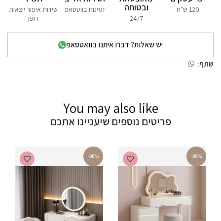
ובטוחה
120 ש"ח
זמינות בווטסאפ
שידות איפור יוצאות
24/7
דופן
יש שאלות? דברו איתנו בוואטסאפ
שתף:
You may also like
פריטים נוספים שיעניינו אתכם
-30%
-30%