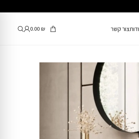
דות
צור קשר
0.00
₪