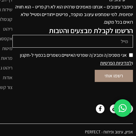
טימבר עיצובים – אנחנו מאמינים שרהיט הוא לא רק פריט – הוא חוויה
שידות א
יומיומית. למי שמחפש עיצוב מוקפד, פריטים ייחודיים וסטייל שלא
קונסולו
רואים בכל מקום.
הרשמו לקבלת מבצעים והטבות
ריהוט
אקססור
מיטות
אני מסכימ/ה ומבינ/ה שפרטי האישיים נשמרים בכפוף ל-תקנון
מראות 
ו
למדיניות הפרטיות
ריהוט גי
רשמו אותי
אודות
צור קש
אפיון, עיצוב ופיתוח - PERFECT