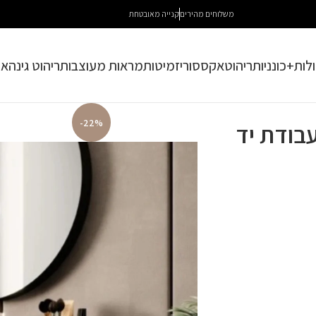
משלוחים מהירים
קנייה מאובטחת
לות+כונניות
ריהוט
אקססוריז
מיטות
מראות מעוצבות
ריהוט גינה
או
-22%
בודת יד