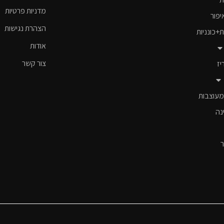
מדניות פרטיות
יפור
הצהרת נגישות
ת+כונניות
אודות
צור קשר
יז
מעוצבות
נה
ר