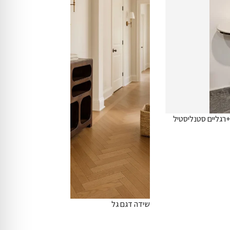
ת בשחור +רגליים סטנליסטיל
שידה דגם גל