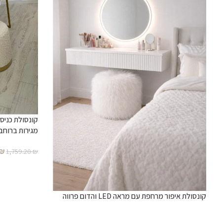
מטר)
₪
1,759.20
₪
קונסולת איפור מרחפת עם מראה LED והדום פרווה