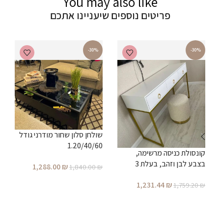
You may also like
פריטים נוספים שיעניינו אתכם
-30%
-30%
שולחן סלון שחור מודרני גודל
1.20/40/60
קונסולת כניסה מרשימה,
ש
בצבע לבן וזהב, בעלת 3
1,288.00
₪
1,840.00
₪
מגירות ברוחב 1.20 מטר (ניתן
הוספה לסל
1,231.44
₪
1,759.20
₪
לקבל גם ברוחב 1.00 מטר)
₪
הוספה לסל