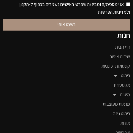
אני מסכימ/ה ומבינ/ה שפרטי האישיים נשמרים בכפוף ל-תקנון
ו
למדיניות הפרטיות
רשמו אותי
חנות
דף הבית
שידות איפור
קונסולות+כונניות
ריהוט
אקססוריז
מיטות
מראות מעוצבות
ריהוט גינה
אודות
צור קשר