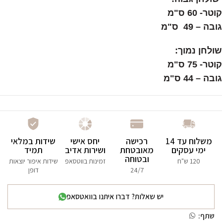
קוטר- 60 ס"מ
גובה – 49 ס"מ
שולחן נמוך:
קוטר- 75 ס"מ
גובה – 44 ס"מ
משלוח עד 14
רכישה
יחס אישי
שידות במלאי
ימי עסקים
מאובטחת
ושירות אדיב
תמיד
ובטוחה
120 ש"ח
זמינות בווטסאפ
שידות איפור יוצאות
24/7
דופן
יש שאלות? דברו איתנו בוואטסאפ
שתף: