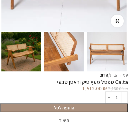
לחץ להגדלה
עמוד הבית
הדום
Calta ספסל מעץ טיק וראטן טבעי
1,512.00
₪
2,160.00
₪
הוספה לסל
תיאור