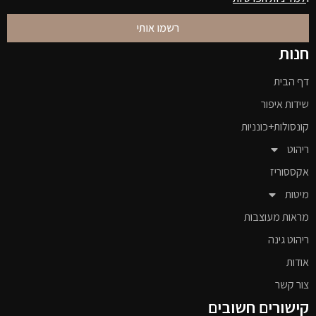
רשמו אותי
חנות
דף הבית
שידות איפור
קונסולות+כונניות
ריהוט
אקססוריז
מיטות
מראות מעוצבות
ריהוט גינה
אודות
צור קשר
קישורים חשובים