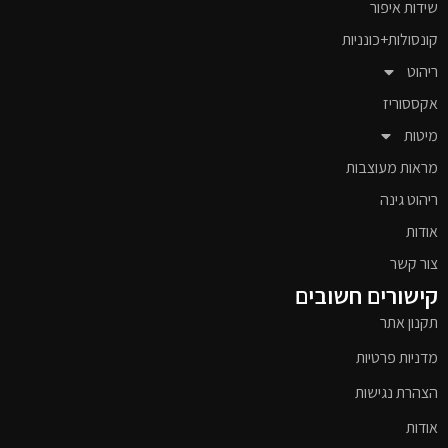
שידות איפור
קונסולות+כונניות
ריהוט
אקססוריז
מיטות
מראות מעוצבות
ריהוט גינה
אודות
צור קשר
קישורים חשובים
תקנון אתר
מדניות פרטיות
הצהרת נגישות
אודות