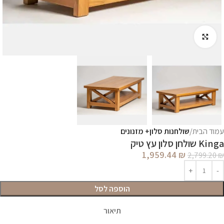
לחץ להגדלה
עמוד הבית
שולחנות סלון+ מזנונים
Kinga שולחן סלון עץ טיק
1,959.44
₪
2,799.20
₪
הוספה לסל
תיאור