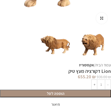
לחץ להגדלה
עמוד הבית
אקססוריז
Lion דקורציה מעץ טיק
655.20
₪
936.00
₪
הוספה לסל
תיאור