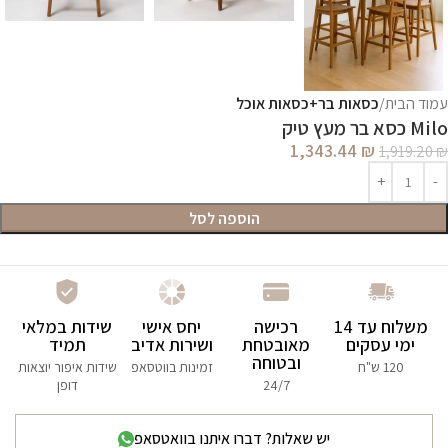
עמוד הבית
כסאות בר+כסאות אוכל
Milo כסא בר מעץ טיק
1,343.44
₪
1,919.20
₪
הוספה לסל
משלוח עד 14
רכישה
יחס אישי
שידות במלאי
ימי עסקים
מאובטחת
ושירות אדיב
תמיד
ובטוחה
120 ש"ח
זמינות בווטסאפ
שידות איפור יוצאות
24/7
דופן
יש שאלות? דברו איתנו בוואטסאפ