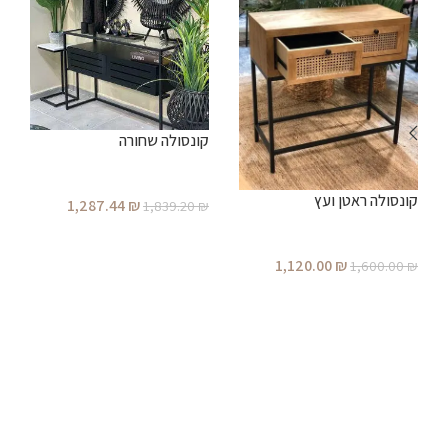
קונסולה שחורה
ע
קונסולה ראטן ועץ
1,287.44
₪
₪
1,839.20
₪
הוספה לסל
1,120.00
₪
1,600.00
₪
הוספה לסל