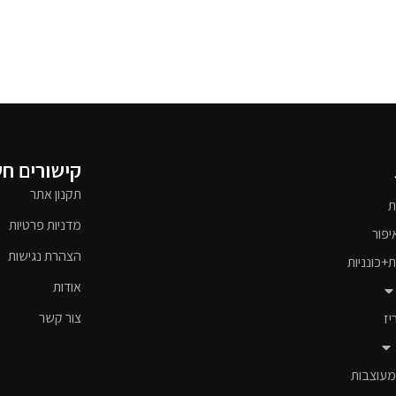
קישורים ח
תקנון אתר
ת
מדניות פרטיות
יפור
הצהרת נגישות
ת+כונניות
אודות
צור קשר
יז
מעוצבות