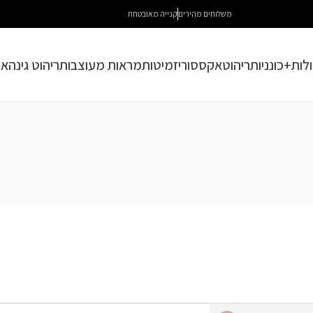
משלוחים מהירים
קנייה מאובטחת
לות+כונניות
ריהוט
אקססוריז
מיטות
מראות מעוצבות
ריהוט גינה
או