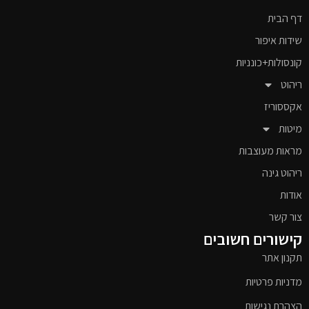
דף הבית
שידות איפור
קונסולות+כונניות
ריהוט
אקססוריז
מיטות
מראות מעוצבות
ריהוט גינה
אודות
צור קשר
קישורים חשובים
תקנון אתר
מדניות פרטיות
הצהרת נגישות