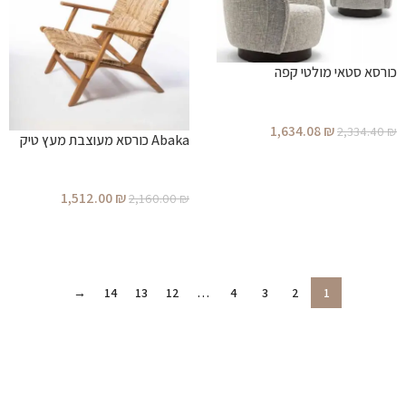
כורסא סטאי מולטי קפה
1,634.08
₪
2,334.40
₪
Abaka כורסא מעוצבת מעץ טיק
הוספה לסל
1,512.00
₪
2,160.00
₪
הוספה לסל
→
14
13
12
…
4
3
2
1