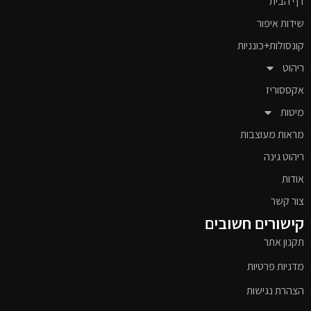
דף הבית
שידות איפור
קונסולות+כונניות
ריהוט
אקססוריז
מיטות
מראות מעוצבות
ריהוט גינה
אודות
צור קשר
קישורים חשובים
תקנון אתר
מדניות פרטיות
הצהרת נגישות