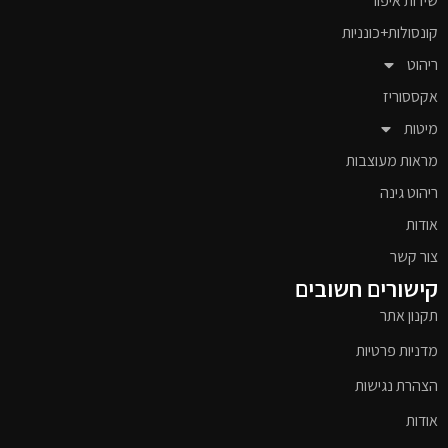
שידות איפור
קונסולות+כונניות
ריהוט
אקססוריז
מיטות
מראות מעוצבות
ריהוט גינה
אודות
צור קשר
קישורים חשובים
תקנון אתר
מדניות פרטיות
הצהרת נגישות
אודות