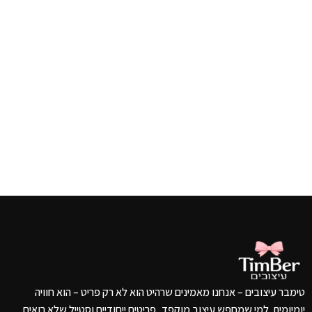
טימבר עיצובים – אנחנו מאמינים שרהיט הוא לא רק פריט – הוא חוויה
יומיומית. למי שמחפש עיצוב מוקפד, פריטים ייחודיים וסטייל שלא רואים