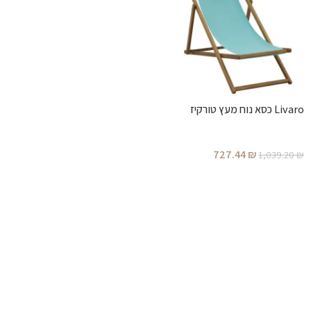
Livaro כסא נוח מעץ טורקיז
727.44
₪
1,039.20
₪
הוספה לסל