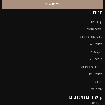
רשמו אותי
חנות
דף הבית
שידות איפור
קונסולות+כונניות
ריהוט
אקססוריז
מיטות
מראות מעוצבות
ריהוט גינה
אודות
צור קשר
קישורים חשובים
תקנון אתר