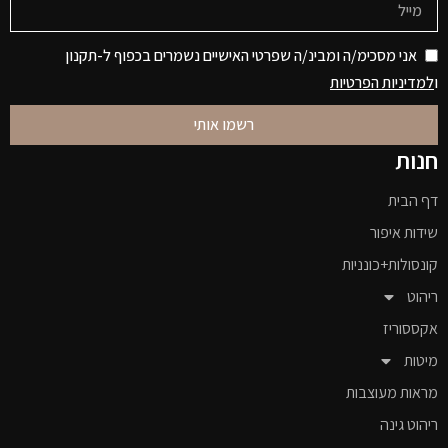
אני מסכימ/ה ומבינ/ה שפרטי האישיים נשמרים בכפוף ל-תקנון
ו
למדיניות הפרטיות
רשמו אותי
חנות
דף הבית
שידות איפור
קונסולות+כונניות
ריהוט
אקססוריז
מיטות
מראות מעוצבות
ריהוט גינה