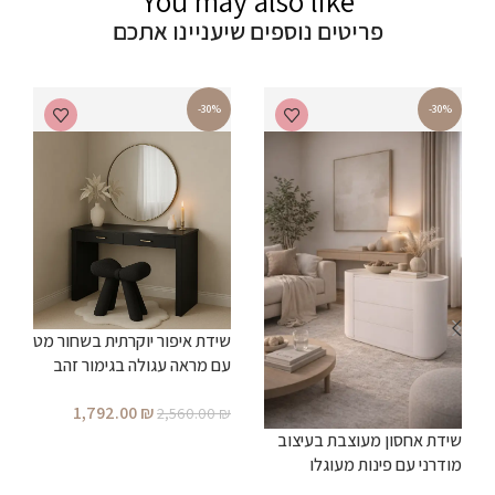
You may also like
פריטים נוספים שיעניינו אתכם
-30%
-30%
שידת איפור יוקרתית בשחור מט
עם מראה עגולה בגימור זהב
ש
1,792.00
₪
2,560.00
₪
ו
ה
שידת אחסון מעוצבת בעיצוב
הוספה לסל
₪
מודרני עם פינות מעוגלו