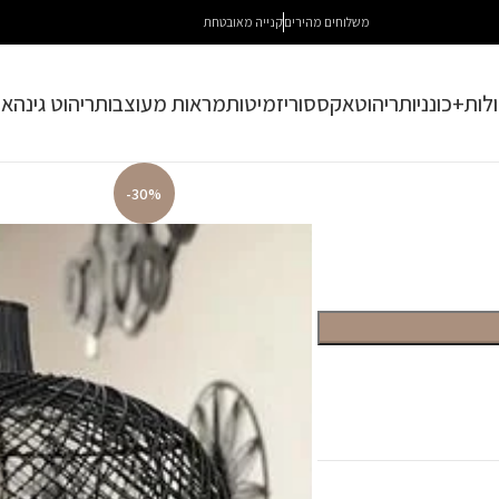
משלוחים מהירים
קנייה מאובטחת
לות+כונניות
ריהוט
אקססוריז
מיטות
מראות מעוצבות
ריהוט גינה
או
-30%