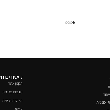
קישורים ח
תקנון אתר
ת
מדניות פרטיות
יפור
הצהרת נגישות
ת+כונניות
אודות