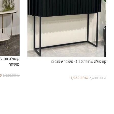
קונסולה שחורה 1.20- טימבר עיצובים
מושחר
₪
2,320.00
₪
1,934.40
₪
2,480.00
₪