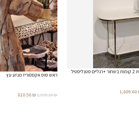
קוסולה אובלית 2 קומות בשחור +רגליים סטנליסטיל
ראש סוס אקססוריז מגזע עץ
1,809.60
810.58
₪
1,039.20
₪