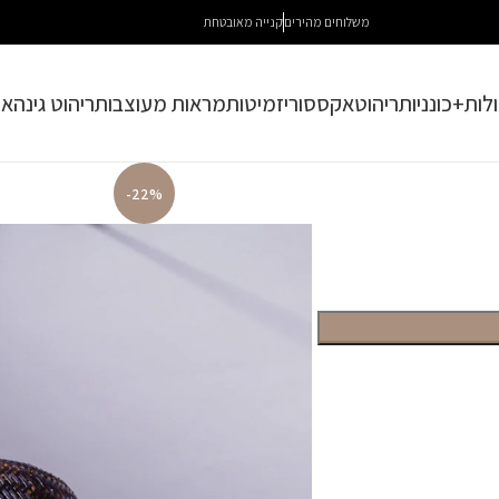
משלוחים מהירים
קנייה מאובטחת
לות+כונניות
ריהוט
אקססוריז
מיטות
מראות מעוצבות
ריהוט גינה
או
-22%