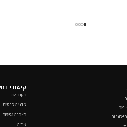
קישורים ח
תקנון אתר
ת
מדניות פרטיות
יפור
הצהרת נגישות
ת+כונניות
אודות