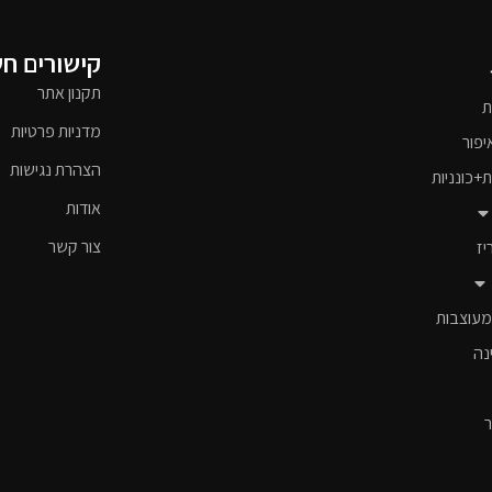
קישורים ח
תקנון אתר
ת
מדניות פרטיות
יפור
הצהרת נגישות
ת+כונניות
אודות
צור קשר
יז
מעוצבות
נה
ר