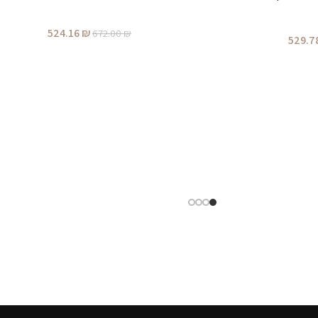
524.16
₪
672.00
₪
529.7