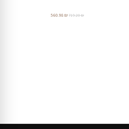
560.98
₪
719.20
₪