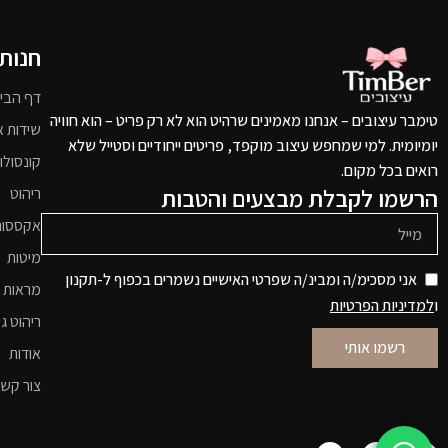
חנות
דף הבי
טימבר עיצובים – אנחנו מאמינים שרהיט הוא לא רק פריט – הוא חוויה
שידות א
יומיומית. למי שמחפש עיצוב מוקפד, פריטים ייחודיים וסטייל שלא
קונסולו
רואים בכל מקום.
הרשמו לקבלת מבצעים והטבות
ריהוט
אקססור
מיטות
אני מסכימ/ה ומבינ/ה שפרטי האישיים נשמרים בכפוף ל-תקנון
מראות 
ו
למדיניות הפרטיות
ריהוט גי
רשמו אותי
אודות
צור קש