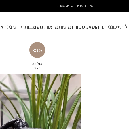
משלוחים מהירים
קנייה מאובטחת
לות+כונניות
ריהוט
אקססוריז
מיטות
מראות מעוצבות
ריהוט גינה
או
-22%
אזל מה
מלאי