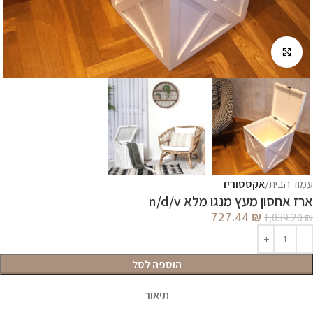
לחץ להגדלה
עמוד הבית
אקססוריז
ארז אחסון מעץ מנגו מלא n/d/v
727.44
₪
1,039.20
₪
הוספה לסל
תיאור