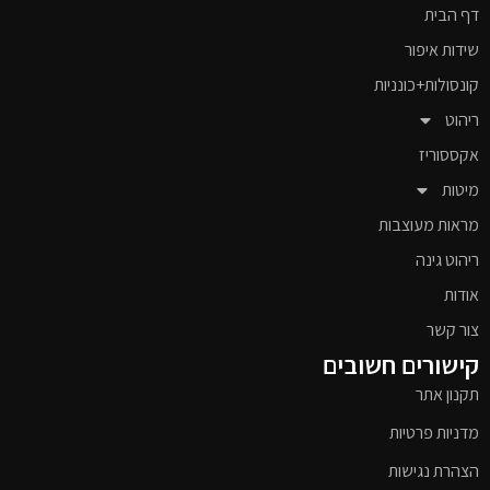
דף הבית
שידות איפור
קונסולות+כונניות
ריהוט
אקססוריז
מיטות
מראות מעוצבות
ריהוט גינה
אודות
צור קשר
קישורים חשובים
תקנון אתר
מדניות פרטיות
הצהרת נגישות