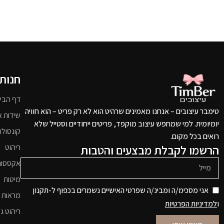
חנות
דף הבי
טימבר עיצובים – אנחנו מאמינים שרהיט הוא לא רק פריט – הוא חוויה
שידות א
יומיומית. למי שמחפש עיצוב מוקפד, פריטים ייחודיים וסטייל שלא
קונסולו
רואים בכל מקום.
הרשמו לקבלת מבצעים והטבות
ריהוט
אקססור
מיטות
אני מסכימ/ה ומבינ/ה שפרטי האישיים נשמרים בכפוף ל-תקנון
מראות 
ו
למדיניות הפרטיות
ריהוט גי