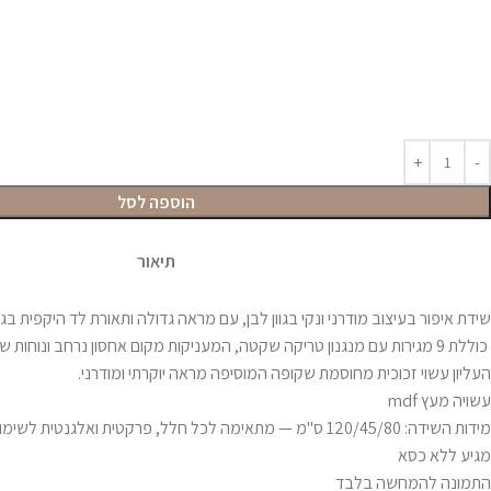
הוספה לסל
תיאור
שידת איפור בעיצוב מודרני ונקי בגוון לבן, עם מראה גדולה ותאורת לד היקפית בגודל 80/60 
כוללת 9 מגירות עם מנגנון טריקה שקטה, המעניקות מקום אחסון נרחב ונוחו
העליון עשוי זכוכית מחוסמת שקופה המוסיפה מראה יוקרתי ומודרני.
עשויה מעץ mdf
מידות השידה: 120/45/80 ס"מ — מתאימה לכל חלל, פרקטית ואלגנטית לשימוש יומיומי.
מגיע ללא כסא
התמונה להמחשה בלבד