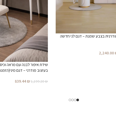
ודרנית בצבע שמנת – דגם לני חדשה
2,240.00
שידת איפור לבנה עם מראה וכיס
בעיצוב מודרני – דגם מיני(הזמנ
839.44
₪
1,199.20
₪