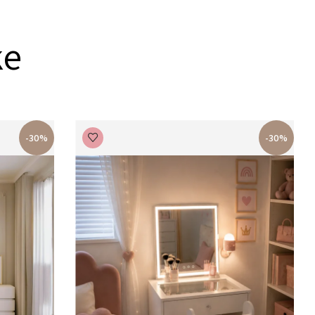
ke
-30%
-30%