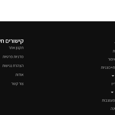
קישורים ח
תקנון אתר
ת
מדניות פרטיות
יפור
הצהרת נגישות
ת+כונניות
אודות
צור קשר
יז
מעוצבות
נה