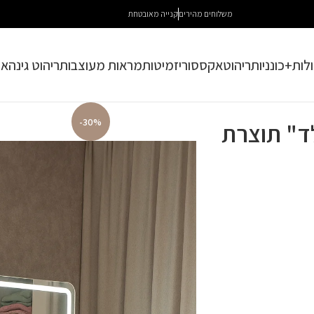
משלוחים מהירים
קנייה מאובטחת
לות+כונניות
ריהוט
אקססוריז
מיטות
מראות מעוצבות
ריהוט גינה
או
-30%
ד" תוצרת