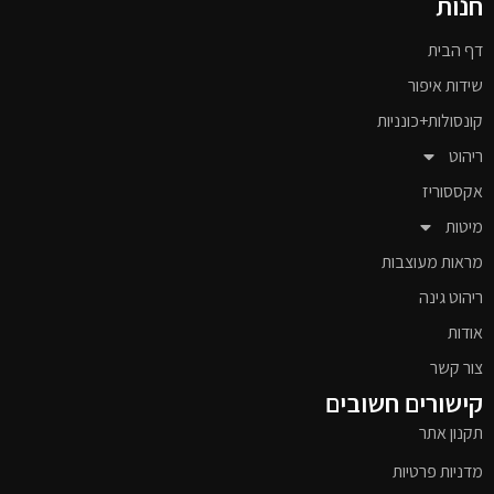
חנות
דף הבית
שידות איפור
קונסולות+כונניות
ריהוט
אקססוריז
מיטות
מראות מעוצבות
ריהוט גינה
אודות
צור קשר
קישורים חשובים
תקנון אתר
מדניות פרטיות