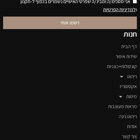
אני מסכימ/ה ומבינ/ה שפרטי האישיים נשמרים בכפוף ל-תקנון
ו
למדיניות הפרטיות
רשמו אותי
חנות
דף הבית
שידות איפור
קונסולות+כונניות
ריהוט
אקססוריז
מיטות
מראות מעוצבות
ריהוט גינה
אודות
צור קשר