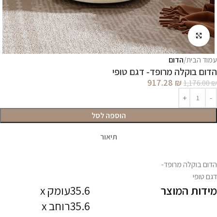
לחץ להגדלה
עמוד הבית
הדום
הדום בוקלה מרופד- דגם טופי
917.28
₪
1,176.00
₪
הוספה לסל
תיאור
הדום בוקלה מרופד-
דגם טופי
מידות המוצר
35.6עומק x
35.6רוחב x