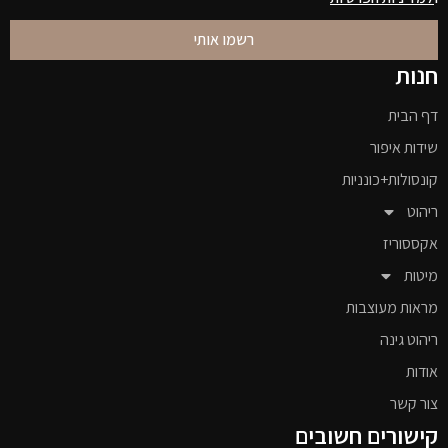
רשמו אותי
חנות
דף הבית
שידות איפור
קונסולות+כונניות
ריהוט
אקססוריז
מיטות
מראות מעוצבות
ריהוט גינה
אודות
צור קשר
קישורים חשובים