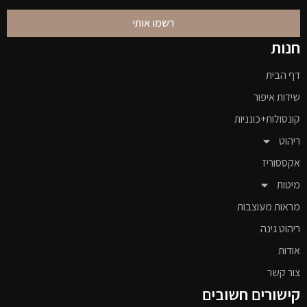
רשמו אותי
חנות
דף הבית
שידות איפור
קונסולות+כונניות
ריהוט
אקססוריז
מיטות
מראות מעוצבות
ריהוט גינה
אודות
צור קשר
קישורים חשובים