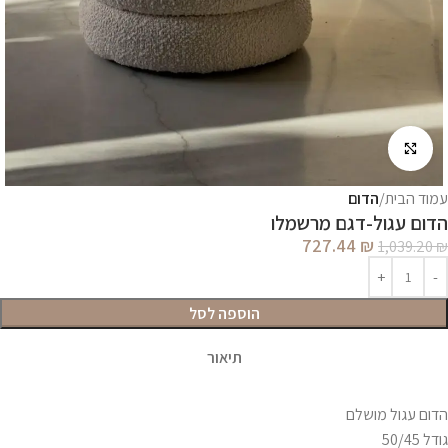
לחץ להגדלה
עמוד הבית
הדום
הדום עגול-דגם מרשמלו
727.44
₪
1,039.20
₪
הוספה לסל
תיאור
הדום עגול מושלם
גודל 50/45