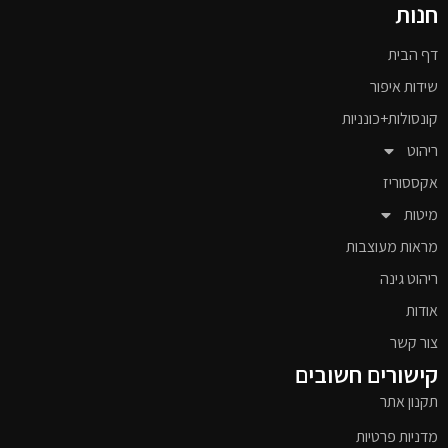
חנות
דף הבית
שידות איפור
קונסולות+כונניות
ריהוט
אקססוריז
מיטות
מראות מעוצבות
ריהוט גינה
אודות
צור קשר
קישורים חשובים
תקנון אתר
מדניות פרטיות