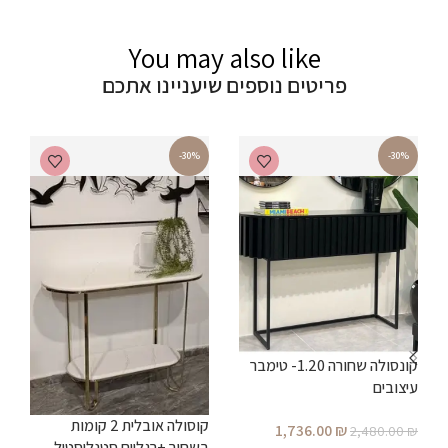
You may also like
פריטים נוספים שיעניינו אתכם
-30%
-30%
קונסולה שחורה 1.20- טימבר
ש
עיצובים
קוסולה אובלית 2 קומות
1,736.00
₪
₪
2,480.00
₪
בשחור +רגליים סטנליסטיל