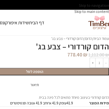
Skip to navigation
Skip to main content
דף הבית
שידות איפור
קונסו
עמוד הבית
הדום
הדום קורדורי – צבע בג'
הדום קורדורי – צבע בג'
778.40
₪
1,112.00
₪
הוספה לסל
תיאור
הדום קורודורי בעיצוב מיוחד מתאים לכל פינה בבית
מידות המוצר
41.9עומק x 41.9רוחב x 41.9גובה סנטימטרים