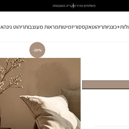
משלוחים מהירים
קנייה מאובטחת
לות+כונניות
ריהוט
אקססוריז
מיטות
מראות מעוצבות
ריהוט גינה
או
-30%