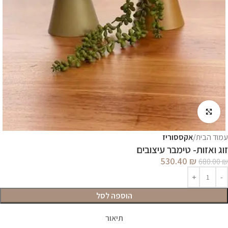
לחץ להגדלה
עמוד הבית
אקססוריז
זוג ואזות- טימבר עיצובים
530.40
₪
680.00
₪
הוספה לסל
תיאור