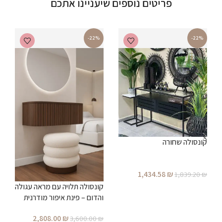
פריטים נוספים שיעניינו אתכם
-22%
-22%
קונסולה שחורה
1,434.58
₪
1,839.20
₪
ב
קונסולה תלויה עם מראה עגולה
הוספה לסל
מ
והדום – פינת איפור מודרנית
₪
מעוצבת לחדר שינה
2,808.00
₪
3,600.00
₪