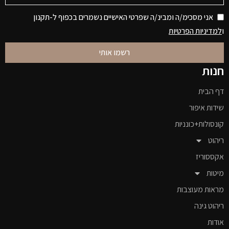
אני מסכימ/ה ומבינ/ה שפרטי האישיים נשמרים בכפוף ל-תקנון
ו
למדיניות הפרטיות
רשמו אותי
חנות
דף הבית
שידות איפור
קונסולות+כונניות
ריהוט
אקססוריז
מיטות
מראות מעוצבות
ריהוט גינה
אודות