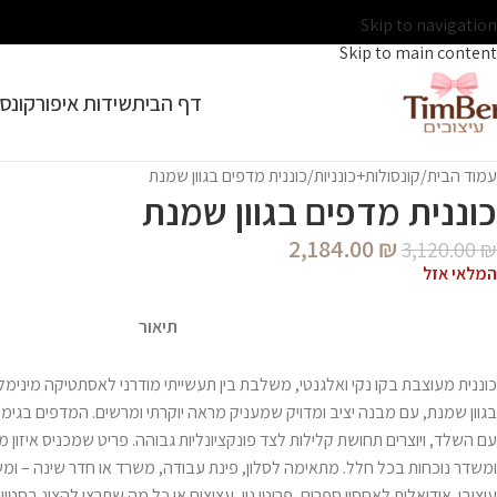
Skip to navigation
Skip to main content
דף הבית
שידות איפור
קונסו
עמוד הבית
קונסולות+כונניות
כוננית מדפים בגוון שמנת
כוננית מדפים בגוון שמנת
2,184.00
₪
3,120.00
₪
המלאי אזל
תיאור
כוננית מעוצבת בקו נקי ואלגנטי, משלבת בין תעשייתי מודרני לאסתטיקה מינימל
בגוון שמנת, עם מבנה יציב ומדויק שמעניק מראה יוקרתי ומרשים. המדפים בגימ
עם השלד, ויוצרים תחושת קלילות לצד פונקציונליות גבוהה. פריט שמכניס איזון מ
ומשדר נוכחות בכל חלל. מתאימה לסלון, פינת עבודה, משרד או חדר שינה – ומ
עיצובי. אידיאלית לאחסון ספרים, פריטי נוי, עציצים או כל מה שתרצו להציג בסטייל