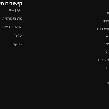
קישורים ח
תקנון אתר
ת
מדניות פרטיות
יפור
הצהרת נגישות
ת+כונניות
אודות
צור קשר
יז
מעוצבות
נה
ר