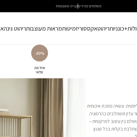
משלוחים מהירים
קנייה מאובטחת
לות+כונניות
ריהוט
אקססוריז
מיטות
מראות מעוצבות
ריהוט גינה
או
-30%
אזל מה
מלאי
יסטית. עשויה מתכת איכותית
ור עדין משתלבים בהרמוניה
ושלם בין עיצוב לפרקטיות –
שתלבת בקלות בכל סגנון
.