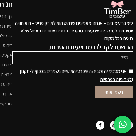
חנות
דף הבי
טימבר עיצובים – אנחנו מאמינים שרהיט הוא לא רק פריט – הוא חוויה
שידות א
יומיומית. למי שמחפש עיצוב מוקפד, פריטים ייחודיים וסטייל שלא
קונסולו
רואים בכל מקום.
הרשמו לקבלת מבצעים והטבות
ריהוט
אקססור
מיטות
אני מסכימ/ה ומבינ/ה שפרטי האישיים נשמרים בכפוף ל-תקנון
מראות 
ו
למדיניות הפרטיות
ריהוט גי
רשמו אותי
אודות
צור קש