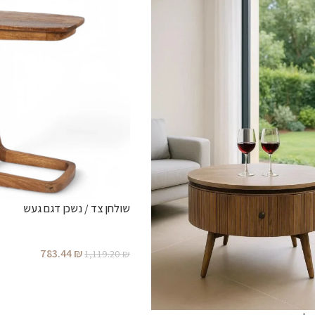
שולחן צד / נשכן דגם געש
783.44
₪
1,119.20
₪