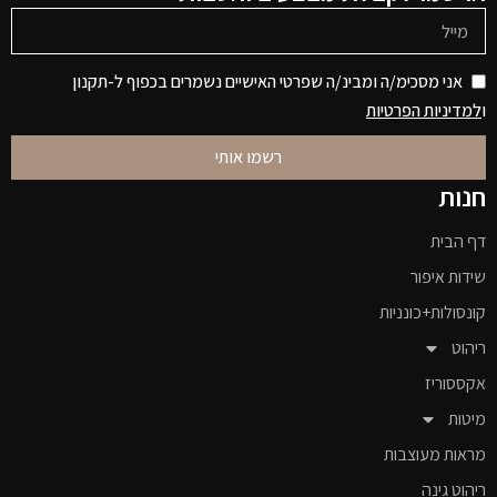
אני מסכימ/ה ומבינ/ה שפרטי האישיים נשמרים בכפוף ל-תקנון
ו
למדיניות הפרטיות
רשמו אותי
חנות
דף הבית
שידות איפור
קונסולות+כונניות
ריהוט
אקססוריז
מיטות
מראות מעוצבות
ריהוט גינה