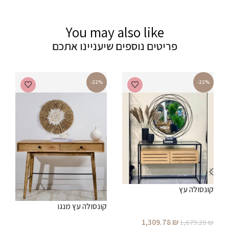
You may also like
פריטים נוספים שיעניינו אתכם
-22%
-22%
קונסולה עץ
ש
קונסולה עץ מנגו
1,309.78
₪
1,679.20
₪
₪