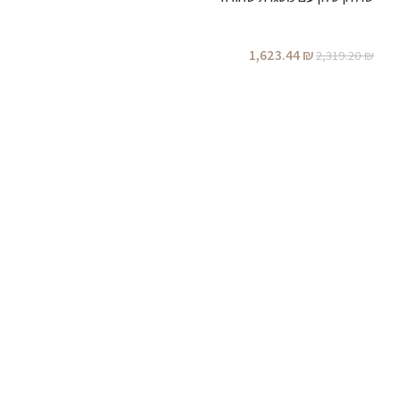
1,623.44
₪
2,319.20
₪