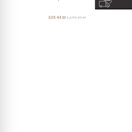
839.44
₪
1,199.20
₪