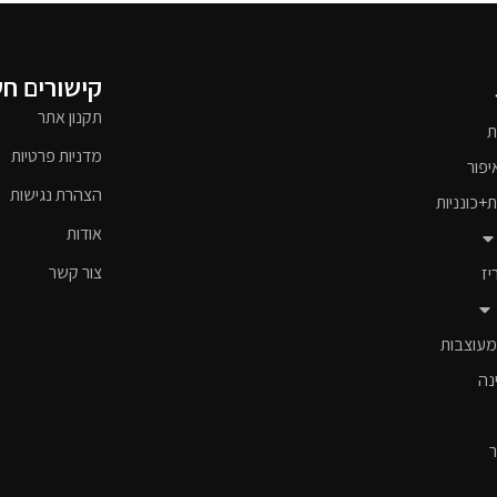
קישורים ח
תקנון אתר
ת
מדניות פרטיות
יפור
הצהרת נגישות
ת+כונניות
אודות
צור קשר
יז
מעוצבות
נה
ר