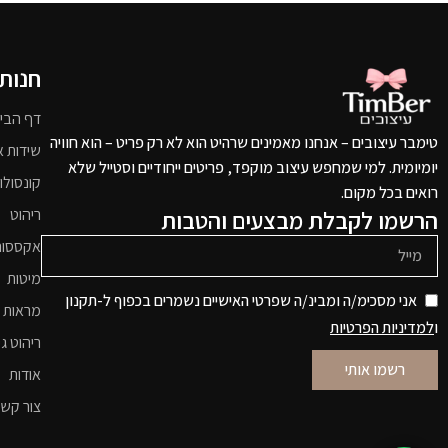
חנות
דף הבי
טימבר עיצובים – אנחנו מאמינים שרהיט הוא לא רק פריט – הוא חוויה
שידות א
יומיומית. למי שמחפש עיצוב מוקפד, פריטים ייחודיים וסטייל שלא
קונסולו
רואים בכל מקום.
הרשמו לקבלת מבצעים והטבות
ריהוט
אקססור
מיטות
אני מסכימ/ה ומבינ/ה שפרטי האישיים נשמרים בכפוף ל-תקנון
מראות 
ו
למדיניות הפרטיות
ריהוט גי
רשמו אותי
אודות
צור קש