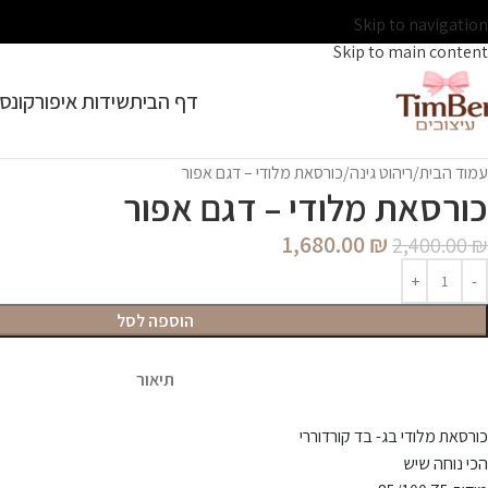
Skip to navigation
Skip to main content
דף הבית
שידות איפור
קונסו
עמוד הבית
ריהוט גינה
כורסאת מלודי – דגם אפור
כורסאת מלודי – דגם אפור
1,680.00
₪
2,400.00
₪
הוספה לסל
תיאור
כורסאת מלודי בג- בד קורדוררי
הכי נוחה שיש