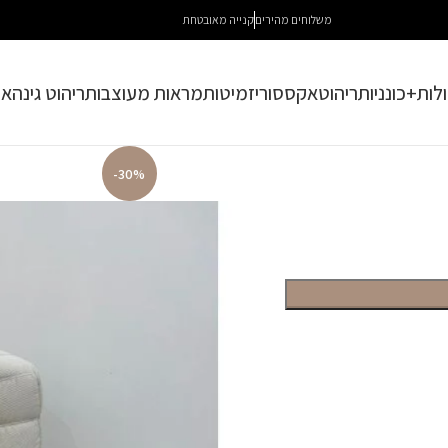
משלוחים מהירים
קנייה מאובטחת
לות+כונניות
ריהוט
אקססוריז
מיטות
מראות מעוצבות
ריהוט גינה
או
-30%