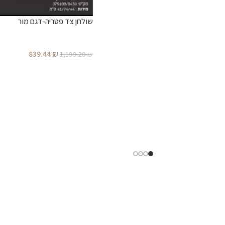
שולחן צד פטריה-דגם מור
839.44
₪
1,199.20
₪