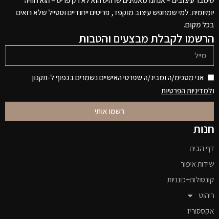
טימבר עיצובים – אנחנו מאמינים שרהיט הוא לא רק פריט – הוא חוויה
יומיומית. למי שמחפש עיצוב מוקפד, פריטים ייחודיים וסטייל שלא רואים
בכל מקום.
הרשמו לקבלת מבצעים והטבות
אני מסכימ/ה ומבינ/ה שפרטי האישיים נשמרים בכפוף ל-תקנון
ו
למדיניות הפרטיות
רשמו אותי
חנות
דף הבית
שידות איפור
קונסולות+כונניות
ריהוט
אקססוריז