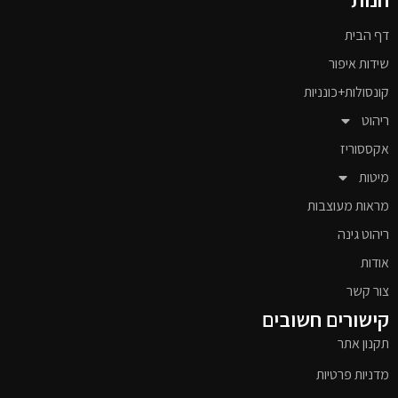
דף הבית
שידות איפור
קונסולות+כונניות
ריהוט
אקססוריז
מיטות
מראות מעוצבות
ריהוט גינה
אודות
צור קשר
קישורים חשובים
תקנון אתר
מדניות פרטיות