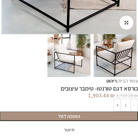
לחץ להגדלה
עמוד הבית
ריהוט
כורסא דגם טורנטו- טימבר עיצובים
1,903.44
₪
2,719.20
₪
הוספה לסל
תיאור