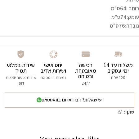
רוחב :64ס"מ
עומק:74ס"מ
גובהה:76ס"מ
משלוח עד 14
רכישה
יחס אישי
שידות במלאי
ימי עסקים
מאובטחת
ושירות אדיב
תמיד
ובטוחה
120 ש"ח
זמינות בווטסאפ
שידות איפור יוצאות
24/7
דופן
יש שאלות? דברו איתנו בוואטסאפ
שתף: