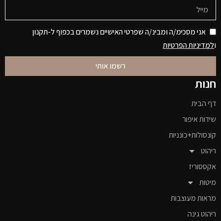
אני מסכימ/ה ומבינ/ה שפרטי האישיים נשמרים בכפוף ל-תקנון
ו
למדיניות הפרטיות
רשמו אותי
חנות
דף הבית
שידות איפור
קונסולות+כונניות
ריהוט
אקססוריז
מיטות
מראות מעוצבות
ריהוט גינה