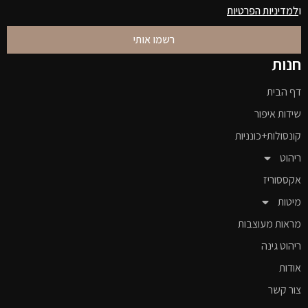
ו
למדיניות הפרטיות
רשמו אותי
חנות
דף הבית
שידות איפור
קונסולות+כונניות
ריהוט
אקססוריז
מיטות
מראות מעוצבות
ריהוט גינה
אודות
צור קשר