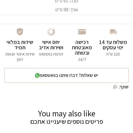
גובה: 92 ס"מ
אורך: 98 ס"מ
משלוח עד 14
רכישה
יחס אישי
שידות במלאי
ימי עסקים
מאובטחת
ושירות אדיב
תמיד
ובטוחה
120 ש"ח
זמינות בווטסאפ
שידות איפור יוצאות
24/7
דופן
יש שאלות? דברו איתנו בוואטסאפ
שתף:
You may also like
פריטים נוספים שיעניינו אתכם