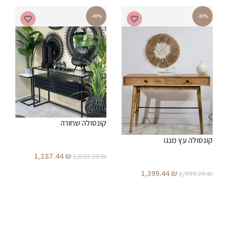
-30%
-30%
קונסולה שחורה
ע
קונסולה עץ מנגו
1,287.44
₪
₪
1,839.20
₪
הוספה לסל
1,399.44
₪
1,999.20
₪
הוספה לסל