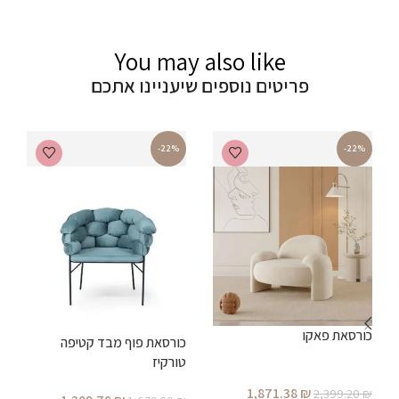
You may also like
פריטים נוספים שיעניינו אתכם
-22%
-22%
כורסאת פאקו
כ
כורסאת פוף מבד קטיפה
ק
טורקיז
ש
1,871.38
₪
2,399.20
₪
₪