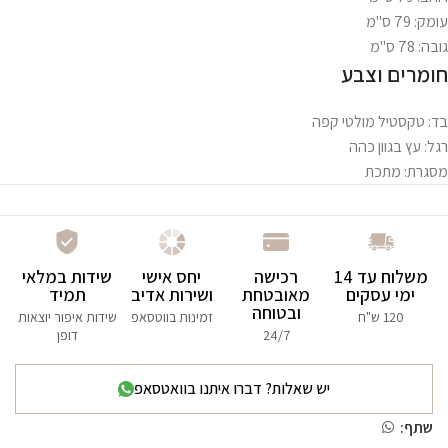
עומק: 79 ס"מ
גובה: 78 ס"מ
חומרים וצבע
בד: טקסטיל מולטי קפה
רגל: עץ בגוון כהה
מסגרת: מתכת
משלוח עד 14
רכישה
יחס אישי
שידות במלאי
ימי עסקים
מאובטחת
ושירות אדיב
תמיד
ובטוחה
120 ש"ח
זמינות בווטסאפ
שידות איפור יוצאות
24/7
דופן
יש שאלות? דברו איתנו בוואטסאפ
שתף: