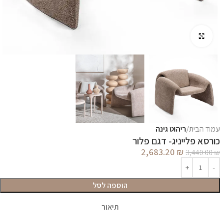
לחץ להגדלה
עמוד הבית
ריהוט גינה
כורסא פלייניג- דגם פלור
2,683.20
₪
3,440.00
₪
הוספה לסל
תיאור